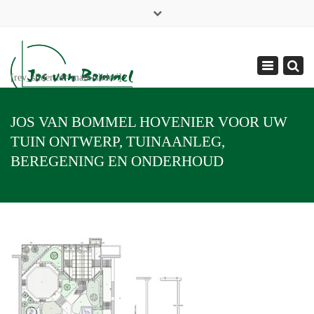
×
06 - 51 31 84 88
info@josvanbommel.nl
Toggle
[rev_slider id='main-slider']
navigation
JOS VAN BOMMEL HOVENIER VOOR UW
TUIN ONTWERP, TUINAANLEG,
BEREGENING EN ONDERHOUD