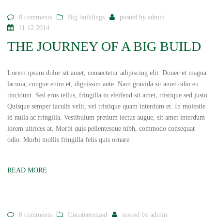
0 comments
Big buildings
posted by
admin
11.12.2014
THE JOURNEY OF A BIG BUILD
Lorem ipsum dolor sit amet, consectetur adipiscing elit. Donec et magna
lacinia, congue enim et, dignissim ante. Nam gravida sit amet odio eu
tincidunt. Sed eros tellus, fringilla in eleifend sit amet, tristique sed justo.
Quisque semper iaculis velit, vel tristique quam interdum et. In molestie
id nulla ac fringilla. Vestibulum pretium lectus augue, sit amet interdum
lorem ultrices at. Morbi quis pellentesque nibh, commodo consequat
odio. Morbi mollis fringilla felis quis ornare.
READ MORE
0 comments
Uncategorized
posted by
admin