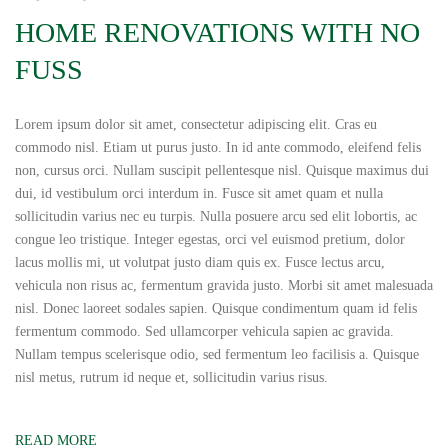
HOME RENOVATIONS WITH NO
FUSS
Lorem ipsum dolor sit amet, consectetur adipiscing elit. Cras eu
commodo nisl. Etiam ut purus justo. In id ante commodo, eleifend felis
non, cursus orci. Nullam suscipit pellentesque nisl. Quisque maximus dui
dui, id vestibulum orci interdum in. Fusce sit amet quam et nulla
sollicitudin varius nec eu turpis. Nulla posuere arcu sed elit lobortis, ac
congue leo tristique. Integer egestas, orci vel euismod pretium, dolor
lacus mollis mi, ut volutpat justo diam quis ex. Fusce lectus arcu,
vehicula non risus ac, fermentum gravida justo. Morbi sit amet malesuada
nisl. Donec laoreet sodales sapien. Quisque condimentum quam id felis
fermentum commodo. Sed ullamcorper vehicula sapien ac gravida.
Nullam tempus scelerisque odio, sed fermentum leo facilisis a. Quisque
nisl metus, rutrum id neque et, sollicitudin varius risus.
READ MORE