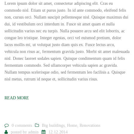
Lorem ipsum dolor sit amet, consectetur adipiscing elit. Cras eu
commodo nisl. Etiam ut purus justo. In id ante commodo, eleifend felis
non, cursus orci. Nullam suscipit pellentesque nisl. Quisque maximus dui
dui, id vestibulum orci interdum in. Fusce sit amet quam et nulla
sollicitudin varius nec eu turpis. Nulla posuere arcu sed elit lobortis, ac
congue leo tristique. Integer egestas, orci vel euismod pretium, dolor
lacus mollis mi, ut volutpat justo diam quis ex. Fusce lectus arcu,
vehicula non risus ac, fermentum gravida justo. Morbi sit amet malesuada
nisl. Donec laoreet sodales sapien. Quisque condimentum quam id felis
fermentum commodo. Sed ullamcorper vehicula sapien ac gravida.
Nullam tempus scelerisque odio, sed fermentum leo facilisis a. Quisque
nisl metus, rutrum id neque et, sollicitudin varius risus.
READ MORE
0 comments
Big buildings
,
Home
,
Renovations
posted by
admin
12.12.2014