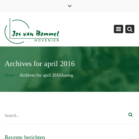
×
06 - 51 31 84 88
info@josvanbommel.nl
Toggle
navigation
Archives for april 2016
Home
Archives for april 2016
Aanleg
Recente berichten